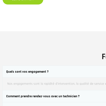
F
Quels sont vos engagement ?
Nos engagements sont la rapidité d’intervention, la qualité de service et
Comment prendre rendez-vous avec un technicien ?