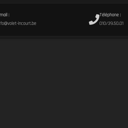
mail :
Téléphone :
nfo@volet-incourt.be
010/39.50.01